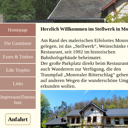
Herzlich Willkommen im Stellwerk in Mo
Homepage
Am Rand des malerischen Eifelortes Monre
Die Gasträume
gelegen, ist das „Stellwerk“, Weinschänke
Restaurant, seit 1992 im historischen
Essen & Trinken
Bahnhofsgebäude beheimatet.
Der große Parkplatz direkt beim Restaurant
auch Wanderern zur Verfügung, die den
Edle Tropfen
Traumpfad „Monrealer Ritterschlag“ gehen
auf anderen Wegen die wunderschöne Um
Links
erkunden wollen.
Impressum/Datensc
hutz
Anfahrt