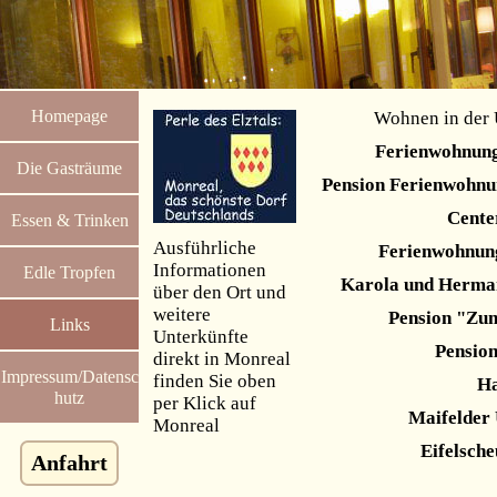
Homepage
Wohnen in der
Ferienwohnun
Die Gasträume
Pension Ferienwohnu
Cente
Essen & Trinken
Ausführliche
Ferienwohnun
Informationen
Edle Tropfen
Karola und Herma
über den Ort und
weitere
Pension "Zu
Links
Unterkünfte
Pension
direkt in Monreal
Impressum/Datensc
finden Sie oben
Ha
hutz
per Klick auf
Maifelder 
Monreal
Eifelsche
Anfahrt